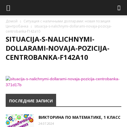
Домой
Ситуация с наличными долларами: новая позиция
Центробанка
situacija-s-nalichnymi-dollarami-novaja-pozicija-
centrobanka-f142a10
SITUACIJA-S-NALICHNYMI-
DOLLARAMI-NOVAJA-POZICIJA-
CENTROBANKA-F142A10
ПОСЛЕДНИЕ ЗАПИСИ
ВИКТОРИНА ПО МАТЕМАТИКЕ, 1 КЛАСС
24.07.2024