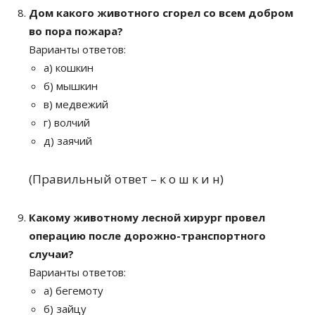
Дом какого животного сгорел со всем добром
во пора пожара?
Варианты ответов:
а) кошкин
б) мышкин
в) медвежий
г) волчий
д) заячий
(Правильный ответ – к о ш к и н)
Какому животному лесной хирург провел
операцию после дорожно-транспортного
случаи?
Варианты ответов:
а) бегемоту
б) зайцу