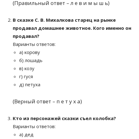
(Правильный ответ – л е в и м ы ш ь)
В сказке С. В. Михалкова старец на рынке
продавал домашнее животное. Кого именно он
продавал?
Варианты ответов:
а) корову
б) лошадь
в) козу
г) гуся
д) петуха
(Верный ответ – п е т у х а)
Кто из персонажей сказки съел колобка?
Варианты ответов:
а) дед