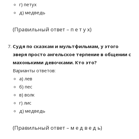
г) петух
д) медведь
(Правильный ответ – п е т у х)
Судя по сказкам и мультфильмам, у этого
зверя просто ангельское терпение в общении с
махонькими девочками. Кто это?
Варианты ответов:
а) лев
б) пес
в) волк
г) лис
д) медведь
(Правильный ответ – м е д в е д ь)