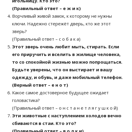
игольницу. Кто это?
(Правильный ответ – е ж и к)
Ворчливый живой замок, к которому не нужны
ключи. Надежно стережёт дверь, кто же этот
зверь?
(Правильный ответ – с о б а к а)
Этот зверь очень любит мыть, стирать. Если
его приручить и вселить в жилище человека,
то со спокойной жизнью можно попрощаться.
Будьте уверены, что он выстирает и вашу
одежду, и обувь, и даже мобильный телефон.
(Верный ответ – е н о т)
Какое самое достоверное будущее ожидает
головастика?
(Правильный ответ – о н с т а н е т л я г у ш к о й)
Эти животные с наступлением холодов вечно
сбиваются в стаи. Кто это?
(Правильный ответ – в о л к и)