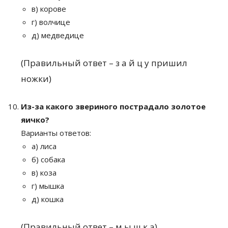
в) корове
г) волчице
д) медведице
(Правильный ответ – з а й ц у пришил
ножки)
Из-за какого звериного пострадало золотое
яичко?
Варианты ответов:
а) лиса
б) собака
в) коза
г) мышка
д) кошка
(Правильный ответ – м ы ш к а)