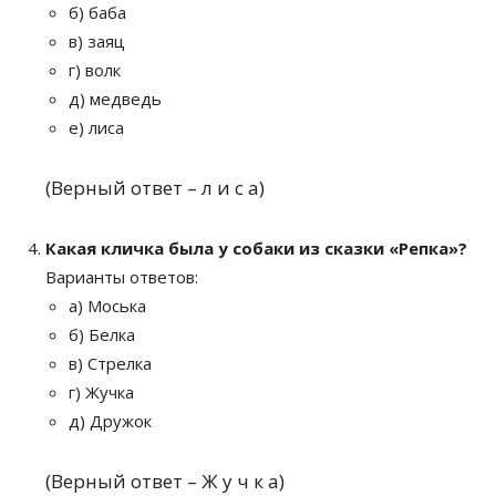
б) баба
в) заяц
г) волк
д) медведь
е) лиса
(Верный ответ – л и с а)
Какая кличка была у собаки из сказки «Репка»?
Варианты ответов:
а) Моська
б) Белка
в) Стрелка
г) Жучка
д) Дружок
(Верный ответ – Ж у ч к а)