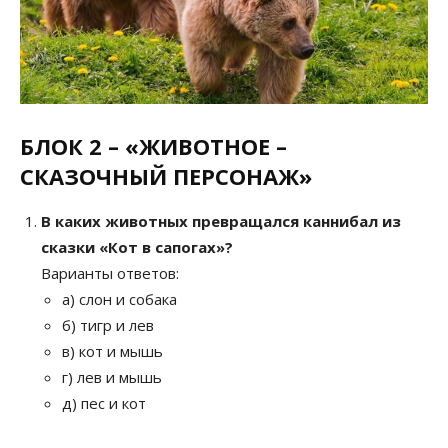
БЛОК 2 – «ЖИВОТНОЕ –
СКАЗОЧНЫЙ ПЕРСОНАЖ»
В каких животных превращался каннибал из
сказки «Кот в сапогах»?
Варианты ответов:
а) слон и собака
б) тигр и лев
в) кот и мышь
г) лев и мышь
д) пес и кот