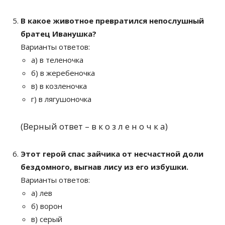
В какое животное превратился непослушный
братец Иванушка?
Варианты ответов:
а) в теленочка
б) в жеребеночка
в) в козленочка
г) в лягушоночка
(Верный ответ – в к о з л е н о ч к а)
Этот герой спас зайчика от несчастной доли
бездомного, выгнав лису из его избушки.
Варианты ответов:
а) лев
б) ворон
в) серый