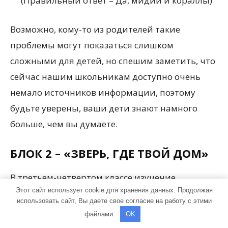
(Правильный ответ – Да, мидии и кораллы)
Возможно, кому-то из родителей такие
проблемы могут показаться слишком
сложными для детей, но спешим заметить, что
сейчас нашим школьникам доступно очень
немало источников информации, поэтому
будьте уверены, ваши дети знают намного
больше, чем вы думаете.
БЛОК 2 – «ЗВЕРЬ, ГДЕ ТВОЙ ДОМ»
В третьем-четвертом классе изучение
Этот сайт использует cookie для хранения данных. Продолжая
звериных на уроках природоведения сводится
использовать сайт, Вы даете свое согласие на работу с этими
к тому, чтобы учащиеся усвоили, где какое
файлами.
OK
животное может обитать, исходя из