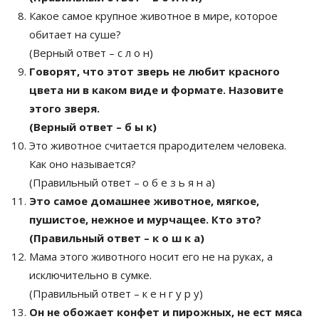
Какое самое крупное животное в мире, которое
обитает на суше?
(Верный ответ – с л о н)
Говорят, что этот зверь не любит красного
цвета ни в каком виде и формате. Назовите
этого зверя.
(Верный ответ – б ы к)
Это животное считается прародителем человека.
Как оно называется?
(Правильный ответ – о б е з ь я н а)
Это самое домашнее животное, мягкое,
пушистое, нежное и мурчащее. Кто это?
(Правильный ответ – к о ш к а)
Мама этого животного носит его не на руках, а
исключительно в сумке.
(Правильный ответ – к е н г у р у)
Он не обожает конфет и пирожных, не ест мяса