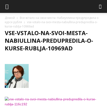
Домой
Все встало на свои места: Набиуллина предупредила о
курсе рубля
vse-vstalo-na-svoi-mesta-nabiullina-predupredila-o-
kurse-rublja-10969ad
VSE-VSTALO-NA-SVOI-MESTA-
NABIULLINA-PREDUPREDILA-O-
KURSE-RUBLJA-10969AD