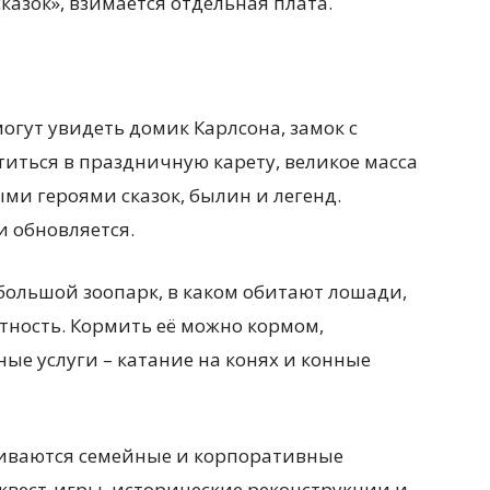
 сказок», взимается отдельная плата.
огут увидеть домик Карлсона, замок с
титься в праздничную карету, великое масса
ми героями сказок, былин и легенд.
и обновляется.
большой зоопарк, в каком обитают лошади,
отность. Кормить её можно кормом,
ые услуги – катание на конях и конные
аиваются семейные и корпоративные
квест-игры, исторические реконструкции и