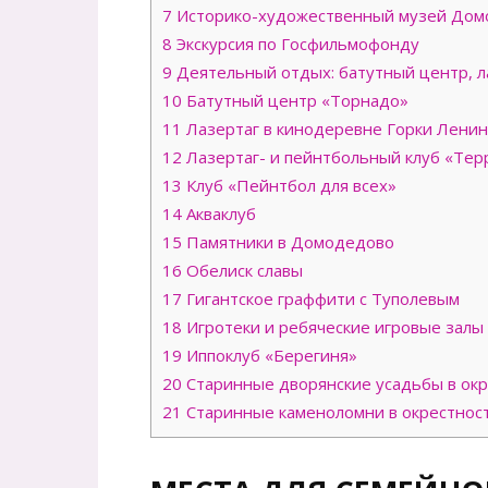
7
Историко-художественный музей Дом
8
Экскурсия по Госфильмофонду
9
Деятельный отдых: батутный центр, л
10
Батутный центр «Торнадо»
11
Лазертаг в кинодеревне Горки Ленин
12
Лазертаг- и пейнтбольный клуб «Тер
13
Клуб «Пейнтбол для всех»
14
Акваклуб
15
Памятники в Домодедово
16
Обелиск славы
17
Гигантское граффити с Туполевым
18
Игротеки и ребяческие игровые залы
19
Иппоклуб «Берегиня»
20
Старинные дворянские усадьбы в ок
21
Старинные каменоломни в окрестнос