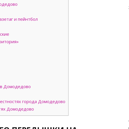
одедово
азетаг и пейнтбол
ские
ритория»
 в Домодедово
рестностях города Домодедово
тях Домодедово