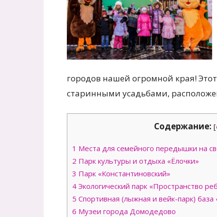
городов нашей огромной края! Это
старинными усадьбами, располож
Содержание:
[
1
Места для семейного передышки на с
2
Парк культуры и отдыха «Ёлочки»
3
Парк «Константиновский»
4
Экологический парк «Пространство ре
5
Спортивная (лыжная и вейк-парк) база «
6
Музеи города Домодедово