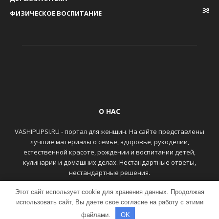
38
ФИЗИЧЕСКОЕ ВОСПИТАНИЕ
О НАС
VASHIPUPSI.RU - портал для женщин. На сайте представлены
лучшие материалы о семье, здоровье, рукоделии,
естественной красоте, рождении и воспитании детей,
кулинарии и домашних делах. Нестандартные ответы,
нестандартные решения.
Этот сайт использует cookie для хранения данных. Продолжая
ГЛАВНАЯ
КОНТАКТЫ
использовать сайт, Вы даете свое согласие на работу с этими
файлами.
OK
© VASHIPUPSI.RU - Женский портал