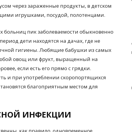
сом через зараженные продукты, в детском
щими игрушками, посудой, полотенцами.
х больниц пик заболеваемости обыкновенно
 период дети находятся на дачах, где не
ичной гигиены. Любящие бабушки из самых
любой овощ или фрукт, выращенный на
овее, если есть его прямо с грядки.
уть и при употреблении скоропортящихся
 становятся благоприятным местом для
СНОЙ ИНФЕКЦИИ
венны, как правило, одновременное