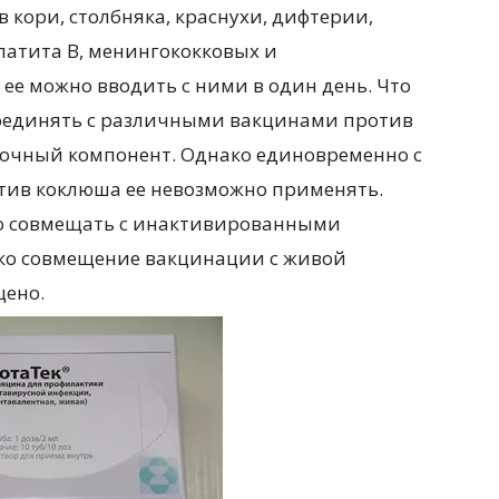
 кори, столбняка, краснухи, дифтерии,
патита B, менингококковых и
ее можно вводить с ними в один день. Что
соединять с различными вакцинами против
точный компонент. Однако единовременно с
ив коклюша ее невозможно применять.
о совмещать с инактивированными
ко совмещение вакцинации с живой
ено.