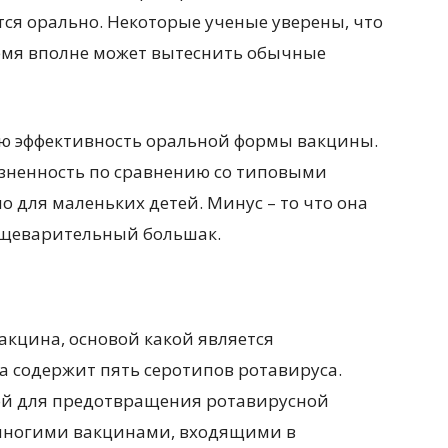
я орально. Некоторые ученые уверены, что
емя вполне может вытеснить обычные
 эффективность оральной формы вакцины.
езненность по сравнению со типовыми
о для маленьких детей. Минус – то что она
пищеварительный большак.
акцина, основой какой является
 содержит пять серотипов ротавируса.
ой для предотвращения ротавирусной
 многими вакцинами, входящими в