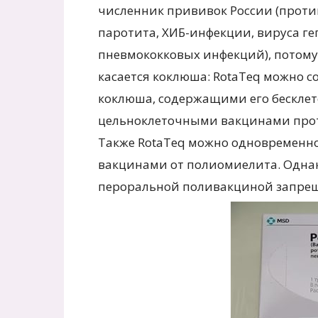
численник прививок России (против
паротита, ХИБ-инфекции, вируса ге
пневмококковых инфекций), потому 
касается коклюша: RotaTeq можно 
коклюша, содержащими его бескле
цельноклеточными вакцинами прот
Также RotaTeq можно одновременн
вакцинами от полиомиелита. Одна
пероральной поливакциной запрещ