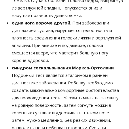
тяжелых случаях болезни. Головка бедра, выпрыгнув
из вертлужной впадины, опускается вниз и
нарушает равность длины ляжки.
одна нога короче другой
. При заболевании
дисплазией сустава, нарушается целостность и
плотность соединения головки ляжки и вертлужной
впадины. При вывихе и подвывихе, головка
смещается вверх, что мастерит больную ногу
короче здоровой.
синдром соскальзывания Маркса-Ортолани
.
Подобный тест является эталонном в ранней
диагностике заболевания. Ребенку необходимо
создать максимально комфортные обстоятельства
для прохождения теста. Уложить малыша на спину,
на ровную поверхность, затем согнуть ножки в
коленных суставах и удерживать в таком позе.
Затем, нужно медленно, без резких движений,
разводить ноги ребенка в сторонку. Суставы