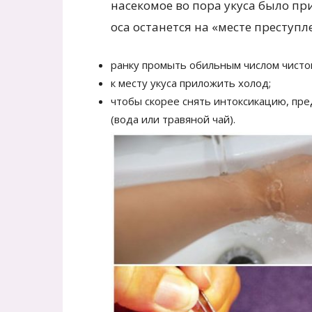
насекомое во пора укуса было пр
оса останется на «месте преступл
ранку промыть обильным числом чисто
к месту укуса приложить холод;
чтобы скорее снять интоксикацию, пр
(вода или травяной чай).