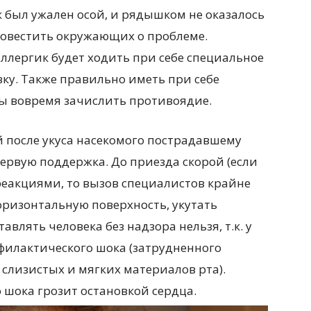
к был ужален осой, и рядышком не оказалось
повестить окружающих о проблеме.
ллергик будет ходить при себе специальное
ку. Также правильно иметь при себе
ы вовремя зачислить противоядие.
 после укуса насекомого пострадавшему
первую поддержка. До приезда скорой (если
реакциями, то вызов специалистов крайне
оризонтальную поверхность, укутать
влять человека без надзора нельзя, т.к. у
филактического шока (затрудненного
 слизистых и мягких материалов рта).
шока грозит остановкой сердца.