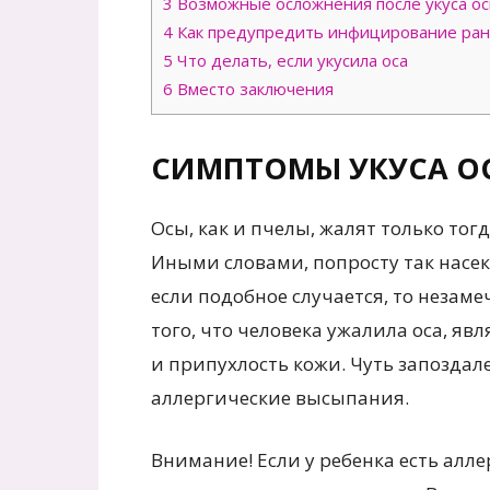
3
Возможные осложнения после укуса о
4
Как предупредить инфицирование ранк
5
Что делать, если укусила оса
6
Вместо заключения
СИМПТОМЫ УКУСА О
Осы, как и пчелы, жалят только тогд
Иными словами, попросту так насеко
если подобное случается, то незам
того, что человека ужалила оса, явл
и припухлость кожи. Чуть запоздал
аллергические высыпания.
Внимание! Если у ребенка есть алл