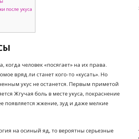
сы
и после укуса
СЫ
а, когда человек «посягает» на их права.
мое вряд ли станет кого-то «кусать». Но
еченным укус не останется. Первым приметой
яется Жгучая боль в месте укуса, покраснение
ее появляется жжение, зуд и даже мелкие
ергия на осиный яд, то вероятны серьезные